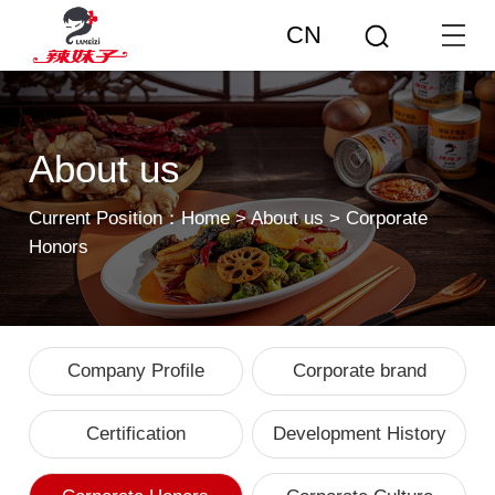
CN
About us
Current Position：
Home
>
About us
>
Corporate
Honors
Company Profile
Corporate brand
Certification
Development History